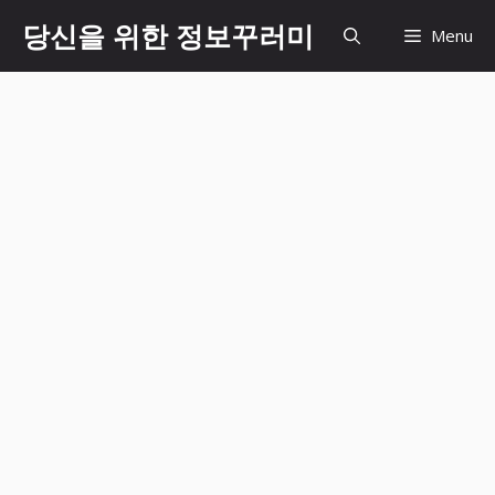
Skip
당신을 위한 정보꾸러미
Menu
to
content