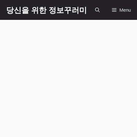
Skip
당신을 위한 정보꾸러미
Menu
to
content