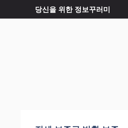
Skip
당신을 위한 정보꾸러미
to
content