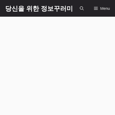
Skip
당신을 위한 정보꾸러미
Menu
to
content