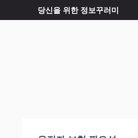
Skip
당신을 위한 정보꾸러미
to
content