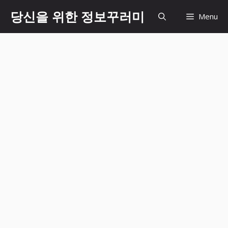
Skip
당신을 위한 정보꾸러미
Menu
to
content