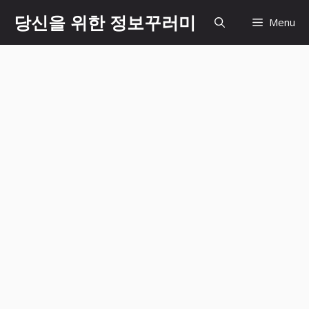
Skip
당신을 위한 정보꾸러미
Menu
to
content