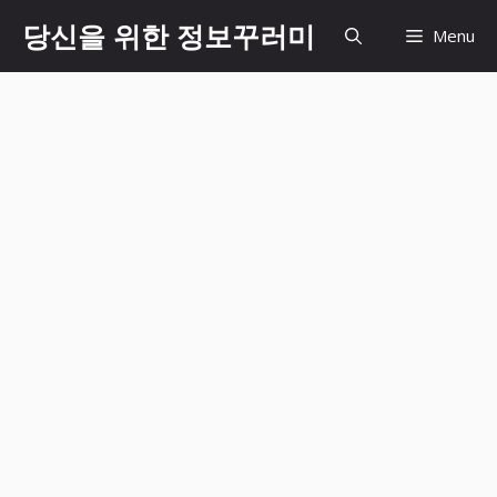
Skip
당신을 위한 정보꾸러미
Menu
to
content