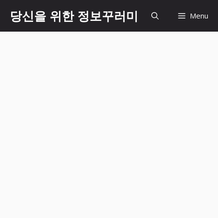
Skip
당신을 위한 정보꾸러미
Menu
to
content